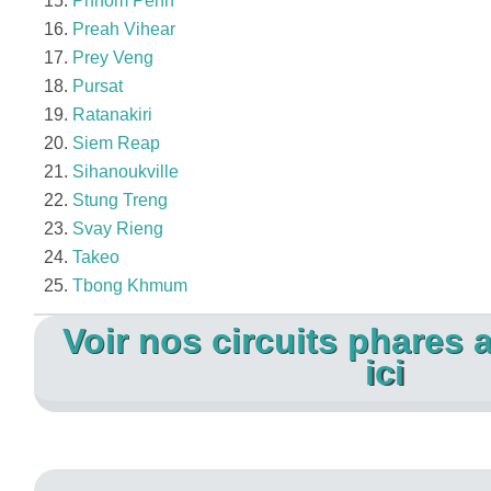
Phnom Penh
Preah Vihear
Prey Veng
Pursat
Ratanakiri
Siem Reap
Sihanoukville
Stung Treng
Svay Rieng
Takeo
Tbong Khmum
Voir nos circuits phare
ici