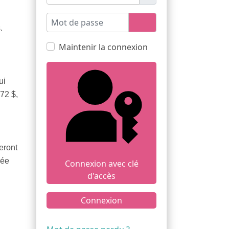
Mot de passe
Afficher le mot de pas
.
Maintenir la connexion
ui
 72 $,
seront
rée
Connexion avec clé
d'accès
Connexion