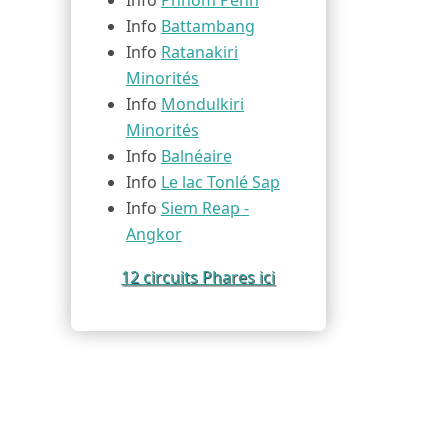
Info
Phnom Penh
Info
Battambang
Info
Ratanakiri
Minorités
Info
Mondulkiri
Minorités
Info
Balnéaire
Info
Le lac Tonlé Sap
Info
Siem Reap -
Angkor
12 circuits Phares ici