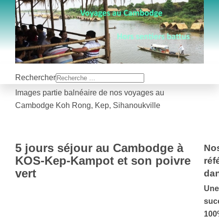
Rechercher
Images partie balnéaire de nos voyages au
Cambodge Koh Rong, Kep, Sihanoukville
5 jours séjour au Cambodge à
No
KOS-Kep-Kampot et son poivre
réf
vert
dan
Une
suc
100