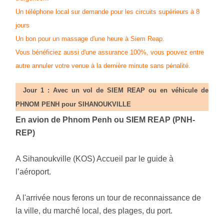
Un téléphone local sur demande pour les circuits supérieurs à 8
jours
Un bon pour un massage d'une heure à Siem Reap.
Vous bénéficiez aussi d'une assurance 100%, vous pouvez entre
autre annuler votre venue à la dernière minute sans pénalité.
Jour 1 :
Avec un vol de SIEM REAP ou en véhicule de
PHNOM PENH pour
SIHANOUKVILLE
En avion de Phnom Penh ou
SIEM REAP (PNH-
REP)
A Sihanoukville (KOS) Accueil par le guide à
l’aéroport
.
A l'arrivée nous ferons un tour de reconnaissance de
la ville, du marché local, des plages, du port.