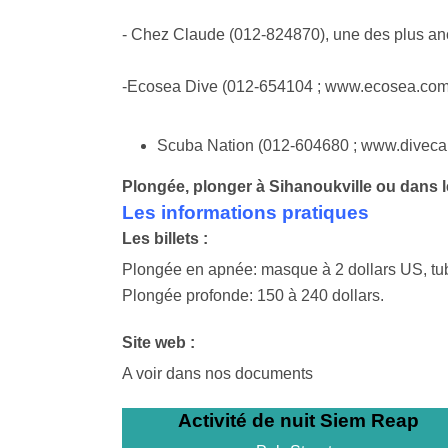
- Chez Claude (012-824870), une des plus anc
-Ecosea Dive (012-654104 ; www.ecosea.com) :
Scuba Nation (012-604680 ; www.divecamb
Plongée, plonger à Sihanoukville ou dans 
Les informations pratiques
Les billets :
Plongée en apnée: masque à 2 dollars US, tube
Plongée profonde: 150 à 240 dollars.
Site web :
A voir dans nos documents
Activité de nuit Siem Reap