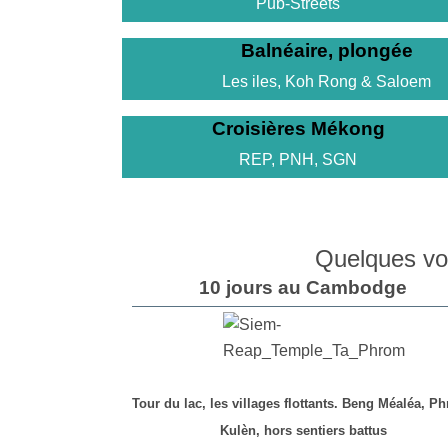
Pub-Streets
Balnéaire, plongée
Les iles, Koh Rong & Saloem
Croisières Mékong
REP, PNH, SGN
Quelques vo
10 jours au Cambodge
Tour du lac, les villages flottants. Beng Méaléa, 
Kulèn, hors sentiers battus