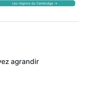
Les régions du Cambodge →
ez agrandir