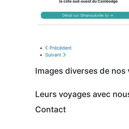
la côte sud-ouest du Cambodge
Détail sur Sihanoukville ici →
Précédent
Suivant
Images diverses de nos
Leurs voyages avec nou
Contact