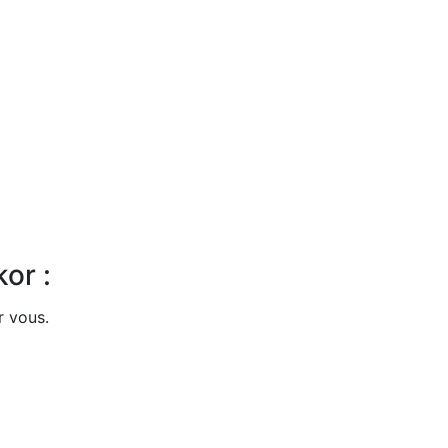
or :
r vous.