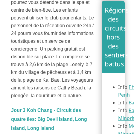
pourrez vous détendre dans le spa et
Régions
centre de bien-être. Les enfants
des
peuvent utiliser le club pour enfants. Le
personnel de la réception ouverte 24h /
circuits
24 pourra vous fournir des informations
hors
touristiques et un service de
des
conciergerie. Un parking gratuit est
sentiers
disponible sur place. Le complexe se
battus
trouve à 2,6 km de la plage Lonely, à 7
km du village de pêcheurs et à 1,4 km
de la plage de Kai Bae. Les voyageurs
Info
P
aiment les raisons de Cathy Beach: la
Penh
plongée, la nourriture et la nature.
Info
B
Info
Ra
Jour 3 Koh Chang - Circuit des
Minori
quatre îles: Big Devil Island, Long
Info
Mo
Island, Long Island
Minori