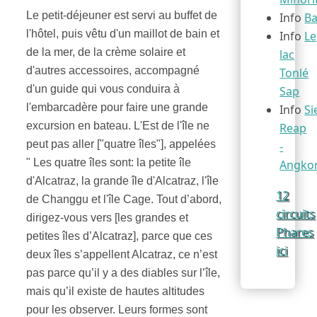
Le petit-déjeuner est servi au buffet de
Info
Ba
l'hôtel, puis vêtu d'un maillot de bain et
Info
Le
de la mer, de la crème solaire et
lac
d'autres accessoires, accompagné
Tonlé
d'un guide qui vous conduira à
Sap
l'embarcadère pour faire une grande
Info
S
excursion en bateau. L'Est de l'île ne
Reap
peut pas aller ["quatre îles"], appelées
-
" Les quatre îles sont: la petite île
Angko
d'Alcatraz, la grande île d'Alcatraz, l'île
12
de Changgu et l'île Cage. Tout d’abord,
circuits
dirigez-vous vers [les grandes et
Phares
petites îles d’Alcatraz], parce que ces
ici
deux îles s’appellent Alcatraz, ce n’est
pas parce qu’il y a des diables sur l’île,
mais qu’il existe de hautes altitudes
pour les observer. Leurs formes sont