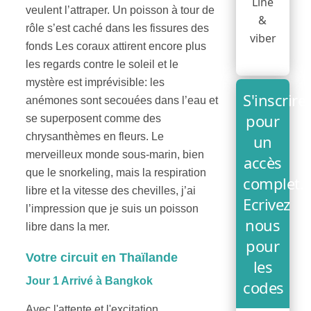
Line
veulent l’attraper. Un poisson à tour de
&
rôle s’est caché dans les fissures des
viber
fonds Les coraux attirent encore plus
les regards contre le soleil et le
mystère est imprévisible: les
S'inscrire
anémones sont secouées dans l’eau et
pour
se superposent comme des
chrysanthèmes en fleurs. Le
un
merveilleux monde sous-marin, bien
accès
que le snorkeling, mais la respiration
complet.
libre et la vitesse des chevilles, j’ai
Ecrivez
l’impression que je suis un poisson
nous
libre dans la mer.
pour
Votre circuit en Thaïlande
les
Jour 1 Arrivé à Bangkok
codes
Avec l'attente et l'excitation,