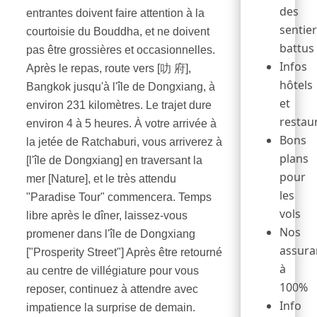
des
entrantes doivent faire attention à la
sentie
courtoisie du Bouddha, et ne doivent
battus
pas être grossières et occasionnelles.
Infos
Après le repas, route vers [叻 府],
hôtels
Bangkok jusqu'à l'île de Dongxiang, à
et
environ 231 kilomètres. Le trajet dure
restau
environ 4 à 5 heures. À votre arrivée à
Bons
la jetée de Ratchaburi, vous arriverez à
plans
[l'île de Dongxiang] en traversant la
pour
mer [Nature], et le très attendu
les
"Paradise Tour" commencera. Temps
vols
libre après le dîner, laissez-vous
Nos
promener dans l'île de Dongxiang
assura
["Prosperity Street"] Après être retourné
à
au centre de villégiature pour vous
100%
reposer, continuez à attendre avec
Info
impatience la surprise de demain.