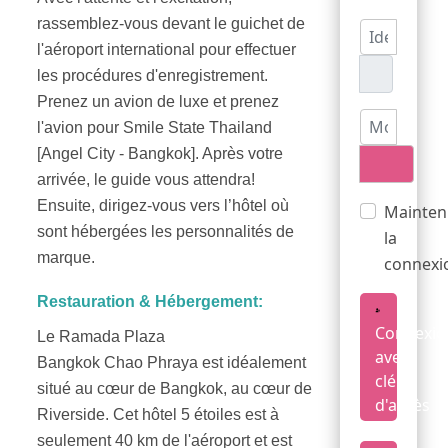
rassemblez-vous devant le guichet de
Identifiant
l'aéroport international pour effectuer
les procédures d'enregistrement.
Prenez un avion de luxe et prenez
Mot de pas
l'avion pour Smile State Thailand
[Angel City - Bangkok]. Après votre
Afficher
arrivée, le guide vous attendra!
Ensuite, dirigez-vous vers l’hôtel où
Mainten
sont hébergées les personnalités de
la
marque.
connexi
Restauration & Hébergement:
Connexio
Le Ramada Plaza
avec
Bangkok Chao Phraya est idéalement
clé
situé au cœur de Bangkok, au cœur de
d'accès
Riverside. Cet hôtel 5 étoiles est à
seulement 40 km de l'aéroport et est