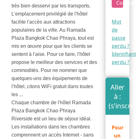
Connexio
très bien desservi par les transports.
L'emplacement privilégié de l'hôtel
Mot
facilite l'accès aux attractions
de
populaires de la ville. Au Ramada
passe
Plaza Bangkok Chao Phraya, tout est
perdu ?
mis en œuvre pour que les clients se
Identifiant
sentent à l'aise. Pour ce faire, l'hôtel
perdu ?
propose le meilleur des services et des
commodités. Pour ne nommer que
quelques-uns des équipements de
Aller
l'hôtel, citons WiFi gratuit dans toutes
à :
les ...
Chaque chambre de l'hôtel Ramada
(s'inscrire
Plaza Bangkok Chao Phraya
Riverside est un lieu de séjour idéal.
Les installations dans les chambres
Pour
comprennent un accès Internet - sans
un